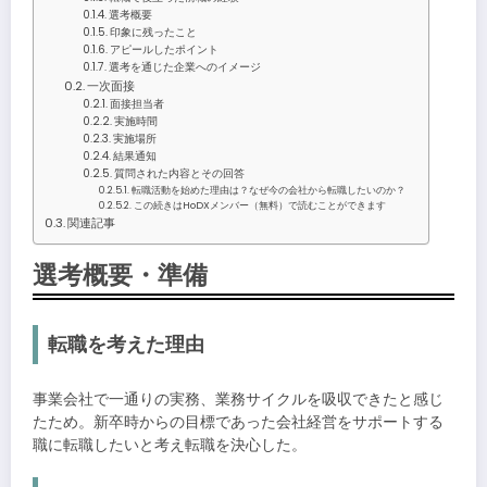
選考概要
印象に残ったこと
アピールしたポイント
選考を通じた企業へのイメージ
一次面接
面接担当者
実施時間
実施場所
結果通知
質問された内容とその回答
転職活動を始めた理由は？なぜ今の会社から転職したいのか？
この続きはHoDXメンバー（無料）で読むことができます
関連記事
選考概要・準備
転職を考えた理由
事業会社で一通りの実務、業務サイクルを吸収できたと感じ
たため。新卒時からの目標であった会社経営をサポートする
職に転職したいと考え転職を決心した。