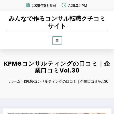
コ
2026年8月9日
7:26:05 PM
ン
テ
みんなで作るコンサル転職クチコミ
ン
ツ
サイト
へ
ス
キ
ッ
プ
KPMGコンサルティングの口コミ｜企
業口コミVol.30
ホーム
»
KPMGコンサルティングの口コミ｜企業口コミVol.30